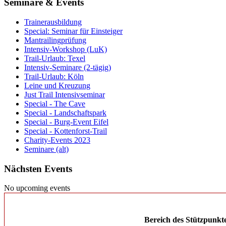
Seminare & Events
Trainerausbildung
Special: Seminar für Einsteiger
Mantrailingprüfung
Intensiv-Workshop (LuK)
Trail-Urlaub: Texel
Intensiv-Seminare (2-tägig)
Trail-Urlaub: Köln
Leine und Kreuzung
Just Trail Intensivseminar
Special - The Cave
Special - Landschaftspark
Special - Burg-Event Eifel
Special - Kottenforst-Trail
Charity-Events 2023
Seminare (alt)
Nächsten Events
No upcoming events
Bereich des Stützpunkt