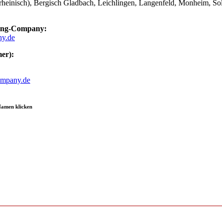
rheinisch), Bergisch Gladbach, Leichlingen, Langenfeld, Monheim, So
ling-Company:
ny.de
er):
ompany.de
Namen klicken