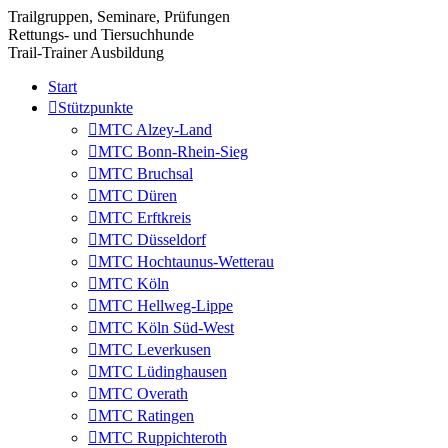
Trailgruppen, Seminare, Prüfungen
Rettungs- und Tiersuchhunde
Trail-Trainer Ausbildung
Start
Stützpunkte
MTC Alzey-Land
MTC Bonn-Rhein-Sieg
MTC Bruchsal
MTC Düren
MTC Erftkreis
MTC Düsseldorf
MTC Hochtaunus-Wetterau
MTC Köln
MTC Hellweg-Lippe
MTC Köln Süd-West
MTC Leverkusen
MTC Lüdinghausen
MTC Overath
MTC Ratingen
MTC Ruppichteroth