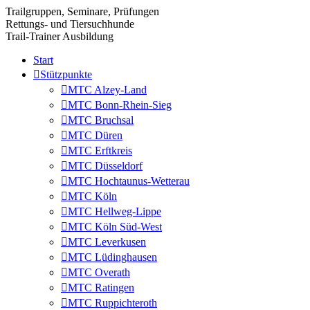
Trailgruppen, Seminare, Prüfungen
Rettungs- und Tiersuchhunde
Trail-Trainer Ausbildung
Start
Stützpunkte
MTC Alzey-Land
MTC Bonn-Rhein-Sieg
MTC Bruchsal
MTC Düren
MTC Erftkreis
MTC Düsseldorf
MTC Hochtaunus-Wetterau
MTC Köln
MTC Hellweg-Lippe
MTC Köln Süd-West
MTC Leverkusen
MTC Lüdinghausen
MTC Overath
MTC Ratingen
MTC Ruppichteroth