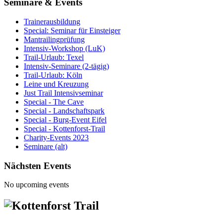
Seminare & Events
Trainerausbildung
Special: Seminar für Einsteiger
Mantrailingprüfung
Intensiv-Workshop (LuK)
Trail-Urlaub: Texel
Intensiv-Seminare (2-tägig)
Trail-Urlaub: Köln
Leine und Kreuzung
Just Trail Intensivseminar
Special - The Cave
Special - Landschaftspark
Special - Burg-Event Eifel
Special - Kottenforst-Trail
Charity-Events 2023
Seminare (alt)
Nächsten Events
No upcoming events