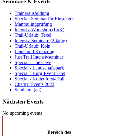
Seminare & Events
Trainerausbildung
Special: Seminar für Einsteiger
Mantrailingprüfung
Intensiv-Workshop (LuK)
Trail-Urlaub: Texel
Intensiv-Seminare (2-tägig)
Trail-Urlaub: Köln
Leine und Kreuzung
Just Trail Intensivseminar
Special - The Cave
Special - Landschaftspark
Special - Burg-Event Eifel
Special - Kottenforst-Trail
Charity-Events 2023
Seminare (alt)
Nächsten Events
No upcoming events
Bereich des