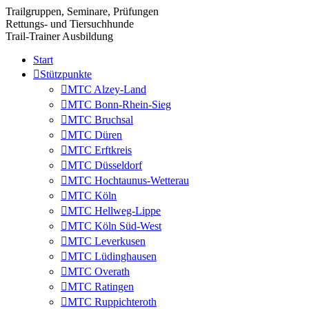
Trailgruppen, Seminare, Prüfungen
Rettungs- und Tiersuchhunde
Trail-Trainer Ausbildung
Start
Stützpunkte
MTC Alzey-Land
MTC Bonn-Rhein-Sieg
MTC Bruchsal
MTC Düren
MTC Erftkreis
MTC Düsseldorf
MTC Hochtaunus-Wetterau
MTC Köln
MTC Hellweg-Lippe
MTC Köln Süd-West
MTC Leverkusen
MTC Lüdinghausen
MTC Overath
MTC Ratingen
MTC Ruppichteroth