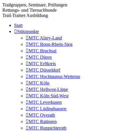
Trailgruppen, Seminare, Prüfungen
Rettungs- und Tiersuchhunde
Trail-Trainer Ausbildung
Start
Stützpunkte
MTC Alzey-Land
MTC Bonn-Rhein-Sieg
MTC Bruchsal
MTC Düren
MTC Erftkreis
MTC Düsseldorf
MTC Hochtaunus-Wetterau
MTC Köln
MTC Hellweg-Lippe
MTC Köln Süd-West
MTC Leverkusen
MTC Lüdinghausen
MTC Overath
MTC Ratingen
MTC Ruppichteroth