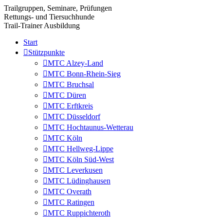
Trailgruppen, Seminare, Prüfungen
Rettungs- und Tiersuchhunde
Trail-Trainer Ausbildung
Start
Stützpunkte
MTC Alzey-Land
MTC Bonn-Rhein-Sieg
MTC Bruchsal
MTC Düren
MTC Erftkreis
MTC Düsseldorf
MTC Hochtaunus-Wetterau
MTC Köln
MTC Hellweg-Lippe
MTC Köln Süd-West
MTC Leverkusen
MTC Lüdinghausen
MTC Overath
MTC Ratingen
MTC Ruppichteroth