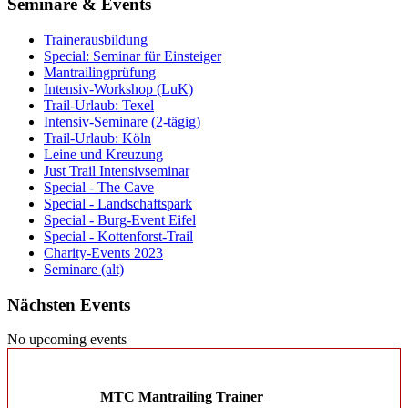
Seminare & Events
Trainerausbildung
Special: Seminar für Einsteiger
Mantrailingprüfung
Intensiv-Workshop (LuK)
Trail-Urlaub: Texel
Intensiv-Seminare (2-tägig)
Trail-Urlaub: Köln
Leine und Kreuzung
Just Trail Intensivseminar
Special - The Cave
Special - Landschaftspark
Special - Burg-Event Eifel
Special - Kottenforst-Trail
Charity-Events 2023
Seminare (alt)
Nächsten Events
No upcoming events
MTC Mantrailing Trainer